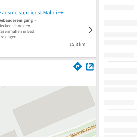
Hausmeisterdienst Maliqi
Jomani Gebäudereini
Gebäudereinigung
–
Gebäudereinigung
–
Heckenschneiden,
Unterhaltsreinigung,
Rasenmähen in Bad
Treppenhausreinigung in
Krozingen
March
15,8 km