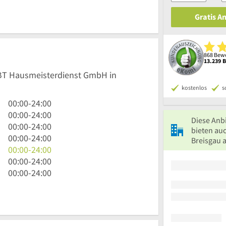
Gratis A
868 Bewe
13.239 
HBT Hausmeisterdienst GmbH in
kostenlos
s
0
00:00
-
24:00
Uhr
0
00:00
-
24:00
Diese Anb
bis
Uhr
0
00:00
-
24:00
bieten auc
24
bis
Uhr
0
00:00
-
24:00
Breisgau 
Uhr
24
bis
Uhr
0
00:00
-
24:00
Uhr
24
bis
Uhr
0
00:00
-
24:00
Uhr
24
bis
Uhr
0
00:00
-
24:00
Uhr
24
bis
Uhr
Uhr
24
bis
Uhr
24
Uhr