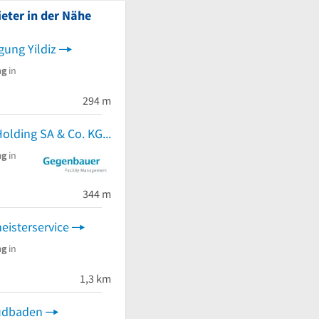
eter in der Nähe
ung Yildiz
ng
in
294 m
Gegenbauer Holding SA & Co. KG
ng
in
344 m
eisterservice
ng
in
1,3 km
üdbaden