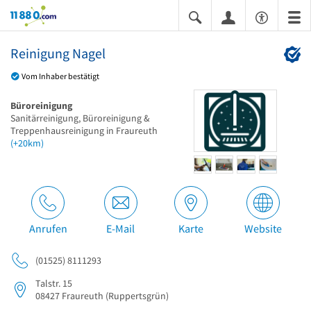
11880.com
Reinigung Nagel
Vom Inhaber bestätigt
Büroreinigung
Sanitärreinigung, Büroreinigung &
Treppenhausreinigung in Fraureuth
(+20km)
Anrufen
E-Mail
Karte
Website
(01525) 8111293
Talstr. 15
08427
Fraureuth
(Ruppertsgrün)