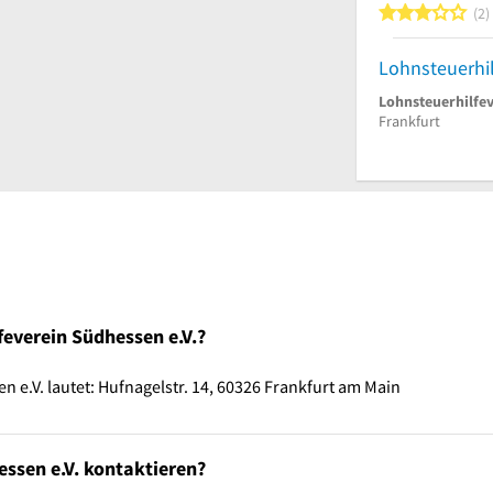
3
2
Lohnsteuerhil
Lohnsteuerhilfe
Frankfurt
feverein Südhessen e.V.?
 e.V. lautet: Hufnagelstr. 14, 60326 Frankfurt am Main
essen e.V. kontaktieren?