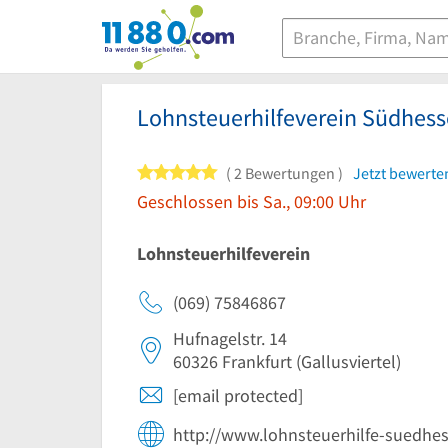
11880.com
Lohnsteuerhilfeverein Südhesse
5 von 5 Sternen
2 Bewertungen
Jetzt bewerte
Geschlossen bis Sa., 09:00 Uhr
Lohnsteuerhilfeverein
(069) 75846867
Hufnagelstr. 14
60326
Frankfurt
(Gallusviertel)
[email protected]
http://www.lohnsteuerhilfe-suedhe