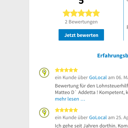
5
5 von 5 Ster
2 Bewertungen
Jetzt bewerten
Erfahrungsb
5 von 5 Sternen
ein Kunde über
GoLocal
am 06. M
Bewertung für den Lohnsteuerhilf
Matteo D` Addetta ! Kompetent, ko
mehr lesen …
5 von 5 Sternen
ein Kunde über
GoLocal
am 25. Ap
Ich gehe seit Jahren dorthin. Komp