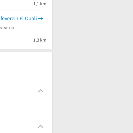
 von 5 Sternen
1,1 km
feverein El Ouali
verein
in
1,3 km