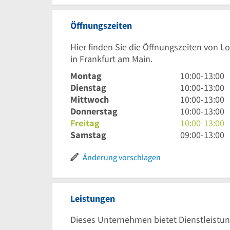
Öffnungszeiten
Hier finden Sie die Öffnungszeiten von L
in Frankfurt am Main.
10
Montag
10:00
-
13:00
Uhr
10
Dienstag
10:00
-
13:00
bis
Uhr
10
Mittwoch
10:00
-
13:00
13
bis
Uhr
10
Donnerstag
10:00
-
13:00
Uhr
13
bis
Uhr
10
Freitag
10:00
-
13:00
Uhr
13
bis
Uhr
9
Samstag
09:00
-
13:00
Uhr
13
bis
Uhr
Uhr
13
bis
Änderung vorschlagen
Uhr
13
Uhr
Leistungen
Dieses Unternehmen bietet Dienstleistun