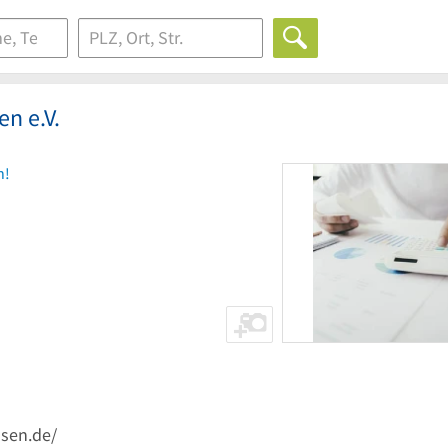
n e.V.
n!
ssen.de/