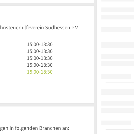
ohnsteuerhilfeverein Südhessen e.V.
15
15:00
-
18:30
Uhr
15
15:00
-
18:30
bis
Uhr
15
15:00
-
18:30
18
bis
Uhr
15
15:00
-
18:30
Uhr
18
bis
Uhr
15
15:00
-
18:30
30
Uhr
18
bis
Uhr
30
Uhr
18
bis
30
Uhr
18
30
Uhr
30
gen in folgenden Branchen an: