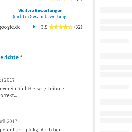
Weitere Bewertungen
nen
(nicht in Gesamtbewertung)
google.de
3,8
(32)
4 von 5 Sternen
erichte
*
ai 2017
everein Süd-Hessen/ Leitung:
rrekt...
ril 2017
etent und pfiffig! Auch bei