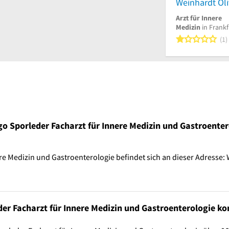
Weinhardt Oli
Arzt für Innere
Medizin
in Frankf
1
1
ngo Sporleder Facharzt für Innere Medizin und Gastroenter
re Medizin und Gastroenterologie befindet sich an dieser Adresse: W
der Facharzt für Innere Medizin und Gastroenterologie ko