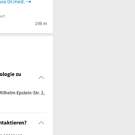
via Dr.med.
urt
 von 5 Sternen
198 m
ologie zu
ilhelm-Epstein-Str. 2,
ntaktieren?