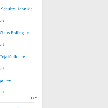
Dr.med. Britta Schulte-Hahn Med. Versorgungszentrum Fachärztin für Innere Medizin und Kardiologie
urt
 Claus Bolling
urt
 Teja Müller
urt
pel
urt
193 m