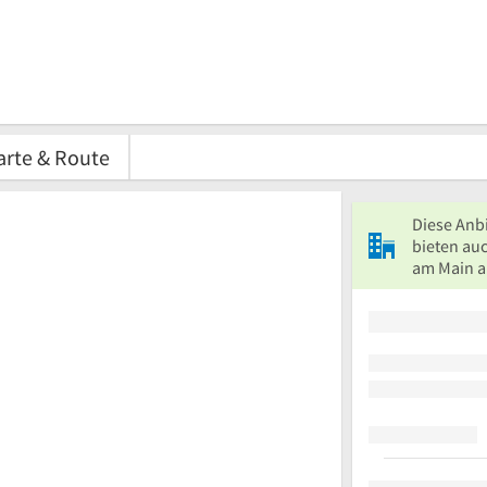
arte & Route
Diese Anb
bieten auc
am Main a