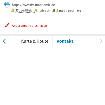
https://www.drsimonaherle.de
SSL zertifiziert
lädt schnell
mobil optimiert
Änderungen vorschlagen
tungen
Karte & Route
Kontakt