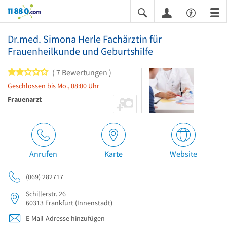
11880.com
Dr.med. Simona Herle Fachärztin für
Frauenheilkunde und Geburtshilfe
2 von 5 Sternen
7 Bewertungen
Geschlossen bis Mo., 08:00 Uhr
Frauenarzt
Anrufen
Karte
Website
(069) 282717
Schillerstr. 26
60313
Frankfurt
(Innenstadt)
E-Mail-Adresse hinzufügen