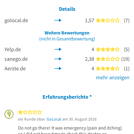
Details
golocal.de
1,57
(7)
2 von 5
Weitere Bewertungen
(nicht in Gesamtbewertung)
Yelp.de
4
(5)
4 von 5
sanego.de
2,38
(19)
2 von 5
Aerzte.de
4
(1)
4 von 5
mehr anzeigen
Erfahrungsberichte
*
1 von 5 Sternen
ein Kunde über
GoLocal
am 30. August 2016
Do not go there! It was emergency (pain and itching)
so I did not have time to check this doctor an...