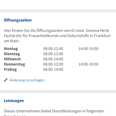
Öffnungszeiten
Hier finden Sie die Öffnungszeiten von Dr.med. Simona Herle
Fachärztin für Frauenheilkunde und Geburtshilfe in Frankfurt
am Main.
8
14
Montag
08:00
-
12:00
14:00
-
19:00
Uhr
8
Uhr
Dienstag
08:00
-
12:00
bis
Uhr
8
bis
Mittwoch
08:00
-
14:00
12
bis
Uhr
8
19
14
Donnerstag
08:00
-
12:00
14:00
-
19:00
Uhr
12
bis
Uhr
8
Uhr
Uhr
Freitag
08:00
-
14:00
Uhr
14
bis
Uhr
bis
Uhr
12
bis
19
Änderung vorschlagen
Uhr
14
Uhr
Uhr
Leistungen
Dieses Unternehmen bietet Dienstleistungen in folgenden