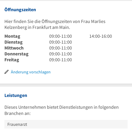
Öffnungszeiten
Hier finden Sie die Öffnungszeiten von Frau Marlies
Kelzenberg in Frankfurt am Main.
9
14
Montag
09:00
-
11:00
14:00
-
16:00
Uhr
9
Uhr
Dienstag
09:00
-
11:00
bis
Uhr
9
bis
Mittwoch
09:00
-
11:00
11
bis
Uhr
9
16
Donnerstag
09:00
-
11:00
Uhr
11
bis
Uhr
9
Uhr
Freitag
09:00
-
11:00
Uhr
11
bis
Uhr
Uhr
11
bis
Änderung vorschlagen
Uhr
11
Uhr
Leistungen
Dieses Unternehmen bietet Dienstleistungen in folgenden
Branchen an:
Frauenarzt