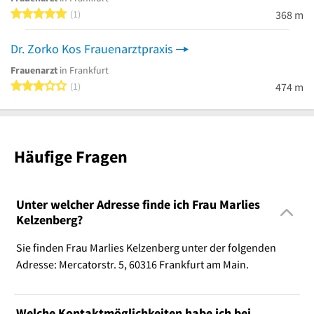
5 von 5 Sternen
1
368 m
Dr. Zorko Kos Frauenarztpraxis
Frauenarzt
in Frankfurt
3 von 5 Sternen
1
474 m
Häufige Fragen
Unter welcher Adresse finde ich Frau Marlies
Kelzenberg?
Sie finden Frau Marlies Kelzenberg unter der folgenden
Adresse: Mercatorstr. 5, 60316 Frankfurt am Main.
Welche Kontaktmöglichkeiten habe ich bei