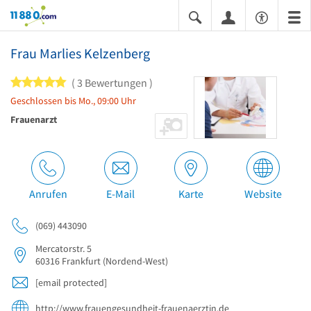
11880.com
Frau Marlies Kelzenberg
5 von 5 Sternen
3 Bewertungen
Geschlossen bis Mo., 09:00 Uhr
Frauenarzt
Anrufen
E-Mail
Karte
Website
(069) 443090
Mercatorstr. 5
60316
Frankfurt
(Nordend-West)
[email protected]
http://www.frauengesundheit-frauenaerztin.de