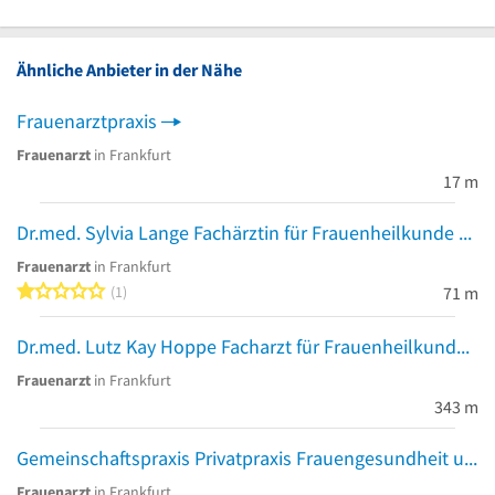
Ähnliche Anbieter in der Nähe
Frauenarztpraxis
Frauenarzt
in Frankfurt
17 m
Dr.med. Sylvia Lange Fachärztin für Frauenheilkunde und Geburtshilfe
Frauenarzt
in Frankfurt
1 von 5 Sternen
1
71 m
Dr.med. Lutz Kay Hoppe Facharzt für Frauenheilkunde und Geburtshilfe
Frauenarzt
in Frankfurt
343 m
Gemeinschaftspraxis Privatpraxis Frauengesundheit und Schmerztherapie Manuela Franke und Dr.med. Michael Sroka
Frauenarzt
in Frankfurt