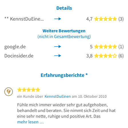
Details
**
KennstDuEinen.de
4,7
(3)
5 von
Weitere Bewertungen
(nicht in Gesamtbewertung)
google.de
5
(1)
5 von
Docinsider.de
3,8
(6)
4 von
Erfahrungsberichte
*
5 von 5 Sternen
ein Kunde über
KennstDuEinen
am 10. Oktober 2010
Fühle mich immer wieder sehr gut aufgehoben,
behandelt und beraten. Sie nimmt sich Zeit und hat
eine sehr nette, ruhige und positive Art. Das
mehr lesen …