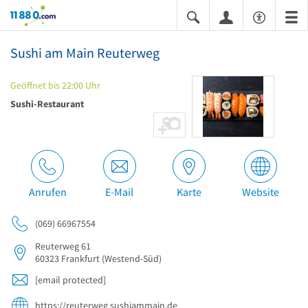
11880.com
Sushi am Main Reuterweg
Geöffnet bis 22:00 Uhr
Sushi-Restaurant
Anrufen
E-Mail
Karte
Website
(069) 66967554
Reuterweg 61
60323
Frankfurt
(Westend-Süd)
[email protected]
https://reuterweg.sushiammain.de