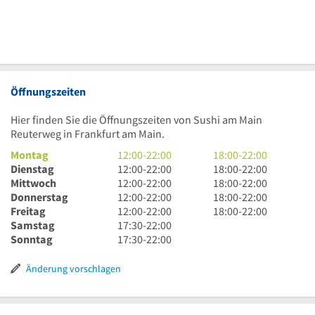
Öffnungszeiten
Hier finden Sie die Öffnungszeiten von Sushi am Main
Reuterweg in Frankfurt am Main.
12
18
Montag
12:00
-
22:00
18:00
-
22:00
Uhr
12
Uhr
18
Dienstag
12:00
-
22:00
18:00
-
22:00
bis
Uhr
12
bis
Uhr
18
Mittwoch
12:00
-
22:00
18:00
-
22:00
22
bis
Uhr
12
22
bis
Uhr
18
Donnerstag
12:00
-
22:00
18:00
-
22:00
Uhr
22
bis
Uhr
12
Uhr
22
bis
Uhr
18
Freitag
12:00
-
22:00
18:00
-
22:00
Uhr
22
bis
Uhr
17
Uhr
22
bis
Uhr
Samstag
17:30
-
22:00
Uhr
22
bis
Uhr
17
Uhr
22
bis
Sonntag
17:30
-
22:00
Uhr
22
30
Uhr
Uhr
22
Uhr
bis
30
Uhr
Änderung vorschlagen
22
bis
Uhr
22
Uhr