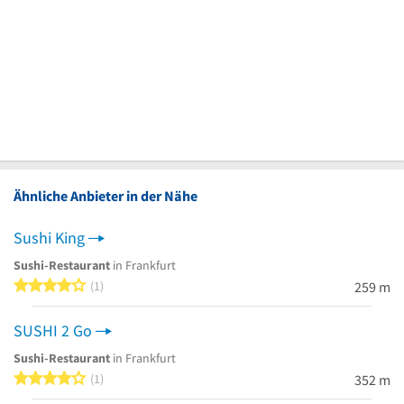
Ähnliche Anbieter in der Nähe
Sushi King
Sushi-Restaurant
in Frankfurt
4 von 5 Sternen
1
259 m
SUSHI 2 Go
Sushi-Restaurant
in Frankfurt
4 von 5 Sternen
1
352 m