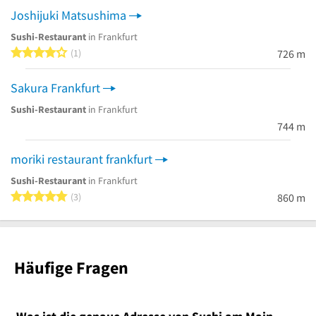
Joshijuki Matsushima
Sushi-Restaurant
in Frankfurt
4 von 5 Sternen
1
726 m
Sakura Frankfurt
Sushi-Restaurant
in Frankfurt
744 m
moriki restaurant frankfurt
Sushi-Restaurant
in Frankfurt
5 von 5 Sternen
3
860 m
Häufige Fragen