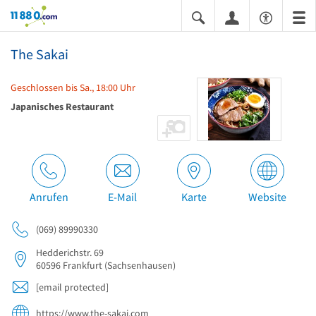
11880.com
The Sakai
Geschlossen bis Sa., 18:00 Uhr
Japanisches Restaurant
Anrufen
E-Mail
Karte
Website
(069) 89990330
Hedderichstr. 69
60596
Frankfurt
(Sachsenhausen)
[email protected]
https://www.the-sakai.com