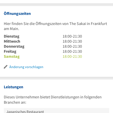
Öffnungszeiten
Hier finden Sie die Öffnungszeiten von The Sakai in Frankfurt
am Main.
18
Dienstag
18:00
-
21:30
Uhr
18
Mittwoch
18:00
-
21:30
bis
Uhr
18
Donnerstag
18:00
-
21:30
21
bis
Uhr
18
Freitag
18:00
-
21:30
Uhr
21
bis
Uhr
18
Samstag
18:00
-
21:30
30
Uhr
21
bis
Uhr
30
Uhr
21
bis
Änderung vorschlagen
30
Uhr
21
30
Uhr
30
Leistungen
Dieses Unternehmen bietet Dienstleistungen in folgenden
Branchen an:
Japanisches Restaurant