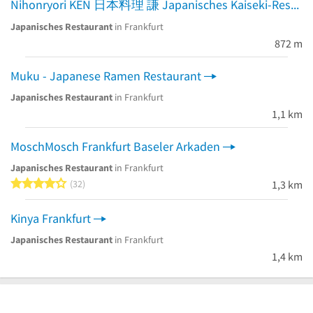
Nihonryori KEN 日本料理 謙 Japanisches Kaiseki-Restaurant
Japanisches Restaurant
in Frankfurt
872 m
Muku - Japanese Ramen Restaurant
Japanisches Restaurant
in Frankfurt
1,1 km
MoschMosch Frankfurt Baseler Arkaden
Japanisches Restaurant
in Frankfurt
4 von 5 Sternen
32
1,3 km
Kinya Frankfurt
Japanisches Restaurant
in Frankfurt
1,4 km