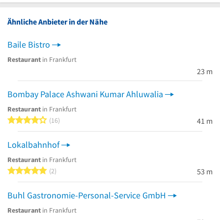
Ähnliche Anbieter in der Nähe
Baile Bistro
Restaurant
in Frankfurt
23 m
Bombay Palace Ashwani Kumar Ahluwalia
Restaurant
in Frankfurt
4 von 5 Sternen
16
41 m
Lokalbahnhof
Restaurant
in Frankfurt
5 von 5 Sternen
2
53 m
Buhl Gastronomie-Personal-Service GmbH
Restaurant
in Frankfurt