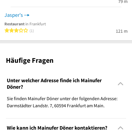
79 m
Jasper's
Restaurant
in Frankfurt
3 von 5 Sternen
1
121 m
Häufige Fragen
Unter welcher Adresse finde ich Mainufer
Döner?
Sie finden Mainufer Döner unter der folgenden Adresse:
Darmstädter Landstr. 7, 60594 Frankfurt am Main.
Wie kann ich Mainufer Döner kontaktieren?