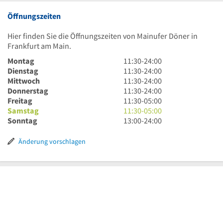
Öffnungszeiten
Hier finden Sie die Öffnungszeiten von Mainufer Döner in
Frankfurt am Main.
11
Montag
11:30
-
24:00
Uhr
11
Dienstag
11:30
-
24:00
30
Uhr
11
Mittwoch
11:30
-
24:00
bis
30
Uhr
11
Donnerstag
11:30
-
24:00
24
bis
30
Uhr
11
Freitag
11:30
-
05:00
Uhr
24
bis
30
Uhr
11
Samstag
11:30
-
05:00
Uhr
24
bis
30
Uhr
13
Sonntag
13:00
-
24:00
Uhr
24
bis
30
Uhr
Uhr
5
bis
bis
Änderung vorschlagen
Uhr
5
24
Uhr
Uhr