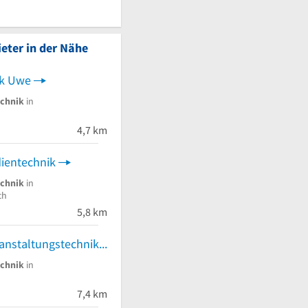
eter in der Nähe
ik Uwe
echnik
in
4,7 km
dientechnik
echnik
in
ch
5,8 km
KP Events Veranstaltungstechnik
echnik
in
7,4 km