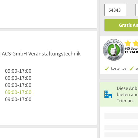
Gratis A
865 Bewe
13.234 
TRIACS GmbH Veranstaltungstechnik
kostenlos
s
9
09:00
-
17:00
Uhr
9
09:00
-
17:00
bis
Uhr
9
09:00
-
17:00
Diese Anb
17
bis
Uhr
9
09:00
-
17:00
bieten auc
Uhr
17
bis
Uhr
9
09:00
-
17:00
Trier an.
Uhr
17
bis
Uhr
Uhr
17
bis
Uhr
17
Uhr