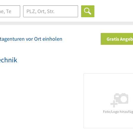
tagenturen vor Ort einholen
Gratis Ange
echnik
Foto/Logo hinzufü