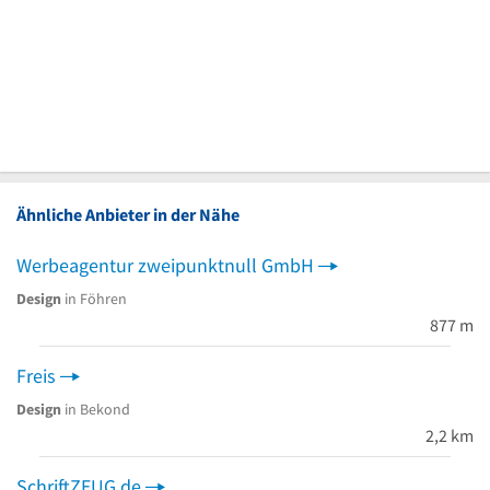
Ähnliche Anbieter in der Nähe
Werbeagentur zweipunktnull GmbH
Design
in Föhren
877 m
Freis
Design
in Bekond
2,2 km
SchriftZEUG.de