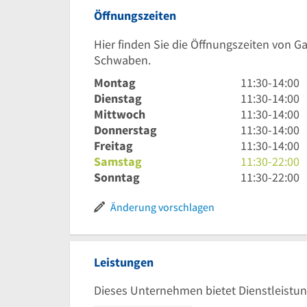
Öffnungszeiten
Hier finden Sie die Öffnungszeiten von Gan
Schwaben.
11
Montag
11:30
-
14:00
Uhr
11
Dienstag
11:30
-
14:00
30
Uhr
11
Mittwoch
11:30
-
14:00
bis
30
Uhr
11
Donnerstag
11:30
-
14:00
14
bis
30
Uhr
11
Freitag
11:30
-
14:00
Uhr
14
bis
30
Uhr
11
Samstag
11:30
-
22:00
Uhr
14
bis
30
Uhr
11
Sonntag
11:30
-
22:00
Uhr
14
bis
30
Uhr
Uhr
14
bis
30
Änderung vorschlagen
Uhr
22
bis
Uhr
22
Uhr
Leistungen
Dieses Unternehmen bietet Dienstleistun