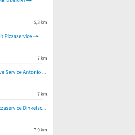
 Mickhausen
5,3 km
it Pizzaservice
7 km
P & F Bellanova Service Antonio Bellanova
7 km
Bella Italia Pizzaservice Dinkelscherben
7,9 km