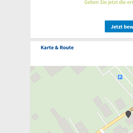
Geben Sie jetzt die e
Jetzt be
Karte & Route