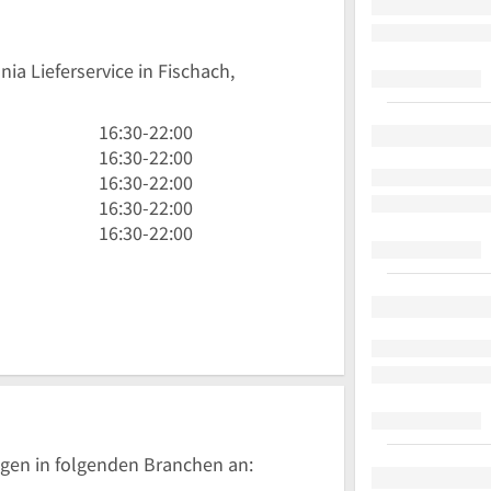
ia Lieferservice in Fischach,
16
16:30
-
22:00
Uhr
16
16:30
-
22:00
30
Uhr
16
16:30
-
22:00
bis
30
Uhr
16
16:30
-
22:00
22
bis
30
Uhr
16
16:30
-
22:00
Uhr
22
bis
30
Uhr
Uhr
22
bis
30
Uhr
22
bis
Uhr
22
Uhr
gen in folgenden Branchen an: