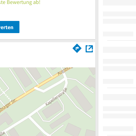
rste Bewertung ab!
werten