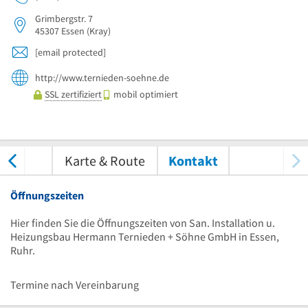
Grimbergstr. 7
45307
Essen
(Kray)
[email protected]
http://www.ternieden-soehne.de
SSL zertifiziert
mobil optimiert
tungen
Karte & Route
Kontakt
Öffnungszeiten
Hier finden Sie die Öffnungszeiten von San. Installation u.
Heizungsbau Hermann Ternieden + Söhne GmbH in Essen,
Ruhr.
Termine nach Vereinbarung