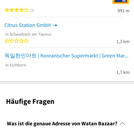
4 von 5 Sternen
3
991 m
Citrus Station GmbH
in Schwalbach am Taunus
0 von 5 Sternen
1,3 km
독일한인마트 | Koreanischer Supermarkt | Green Mart
in Eschborn
1,7 km
Häufige Fragen
Was ist die genaue Adresse von Watan Bazaar?