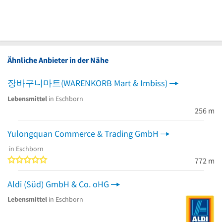
Ähnliche Anbieter in der Nähe
장바구니마트(WARENKORB Mart & Imbiss)
Lebensmittel
in Eschborn
256 m
Yulongquan Commerce & Trading GmbH
in Eschborn
0 von 5 Sternen
772 m
Aldi (Süd) GmbH & Co. oHG
Lebensmittel
in Eschborn