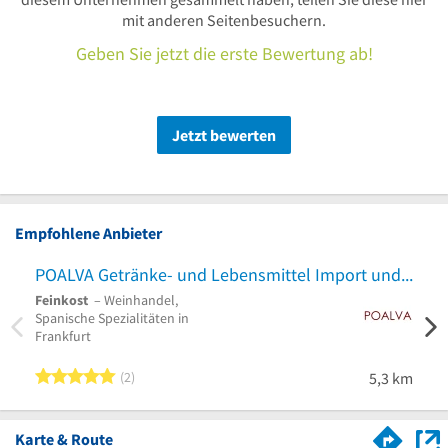
mit anderen Seitenbesuchern.
Geben Sie jetzt die erste Bewertung ab!
Jetzt bewerten
Empfohlene Anbieter
POALVA Getränke- und Lebensmittel Import und Export gmbH
Sup
Feinkost
– Weinhandel,
Groß
Spanische Spezialitäten in
Verpa
Frankfurt
Imbis
5 von 5 Sternen
2
5,3 km
Karte & Route