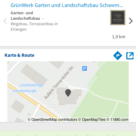
GrünWerk Garten und Landschaftsbau Schwemmer
Meta
Garten- und
Metal
Landschaftsbau
–
Balko
Wegebau, Terrassenbau in
Cadol
Erlangen
1,9 km
Karte & Route