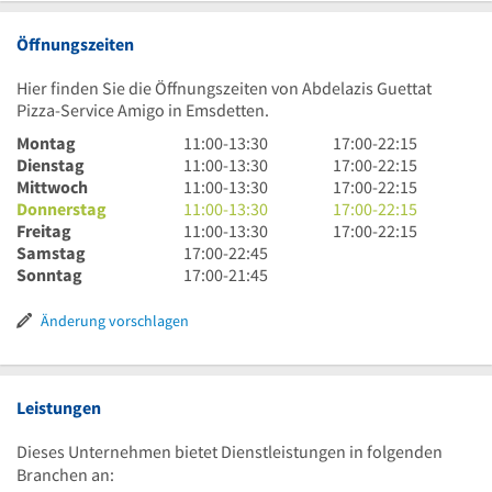
Öffnungszeiten
Hier finden Sie die Öffnungszeiten von Abdelazis Guettat
Pizza-Service Amigo in Emsdetten.
11
17
Montag
11:00
-
13:30
17:00
-
22:15
Uhr
11
Uhr
17
Dienstag
11:00
-
13:30
17:00
-
22:15
bis
Uhr
11
bis
Uhr
17
Mittwoch
11:00
-
13:30
17:00
-
22:15
13
bis
Uhr
11
22
bis
Uhr
17
Donnerstag
11:00
-
13:30
17:00
-
22:15
Uhr
13
bis
Uhr
11
Uhr
22
bis
Uhr
17
Freitag
11:00
-
13:30
17:00
-
22:15
30
Uhr
13
bis
Uhr
17
15
Uhr
22
bis
Uhr
Samstag
17:00
-
22:45
30
Uhr
13
bis
Uhr
17
15
Uhr
22
bis
Sonntag
17:00
-
21:45
30
Uhr
13
bis
Uhr
15
Uhr
22
30
Uhr
22
bis
15
Uhr
Änderung vorschlagen
30
Uhr
21
15
45
Uhr
45
Leistungen
Dieses Unternehmen bietet Dienstleistungen in folgenden
Branchen an: