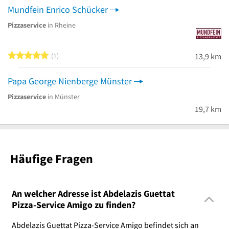
Mundfein Enrico Schücker
Pizzaservice
in Rheine
5 von 5 Sternen
1
13,9 km
Papa George Nienberge Münster
Pizzaservice
in Münster
19,7 km
Häufige Fragen
An welcher Adresse ist Abdelazis Guettat
Pizza-Service Amigo zu finden?
Abdelazis Guettat Pizza-Service Amigo befindet sich an