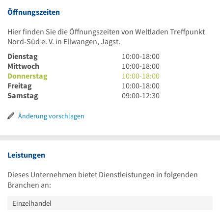
Öffnungszeiten
Hier finden Sie die Öffnungszeiten von Weltladen Treffpunkt
Nord-Süd e. V. in Ellwangen, Jagst.
10
Dienstag
10:00
-
18:00
Uhr
10
Mittwoch
10:00
-
18:00
bis
Uhr
10
Donnerstag
10:00
-
18:00
18
bis
Uhr
10
Freitag
10:00
-
18:00
Uhr
18
bis
Uhr
9
Samstag
09:00
-
12:30
Uhr
18
bis
Uhr
Uhr
18
bis
Änderung vorschlagen
Uhr
12
Uhr
30
Leistungen
Dieses Unternehmen bietet Dienstleistungen in folgenden
Branchen an:
Einzelhandel