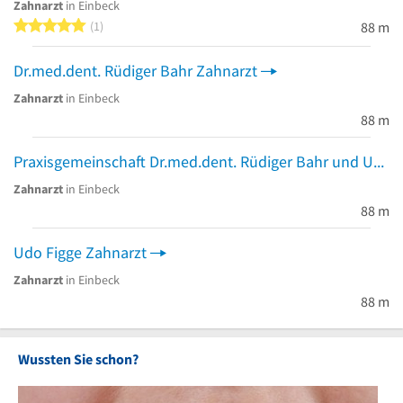
Zahnarzt
in Einbeck
5 von 5 Sternen
1
88 m
Dr.med.dent. Rüdiger Bahr Zahnarzt
Zahnarzt
in Einbeck
88 m
Praxisgemeinschaft Dr.med.dent. Rüdiger Bahr und Udo Figge
Zahnarzt
in Einbeck
88 m
Udo Figge Zahnarzt
Zahnarzt
in Einbeck
88 m
Wussten Sie schon?