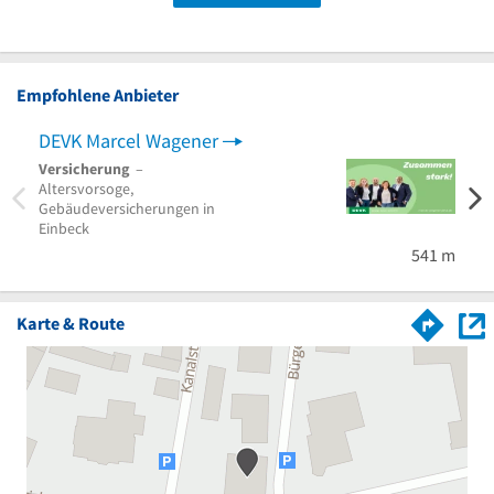
Empfohlene Anbieter
DEVK Marcel Wagener
Versicherung
–
Zahna
Altersvorsoge,
Zahnr
Gebäudeversicherungen in
Zahna
Einbeck
541 m
Karte & Route