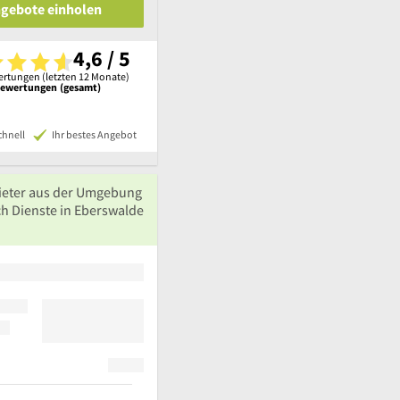
ngebote einholen
4,6 / 5
rtungen (letzten 12 Monate)
Bewertungen (gesamt)
chnell
Ihr bestes Angebot
ieter aus der Umgebung
ch Dienste in Eberswalde