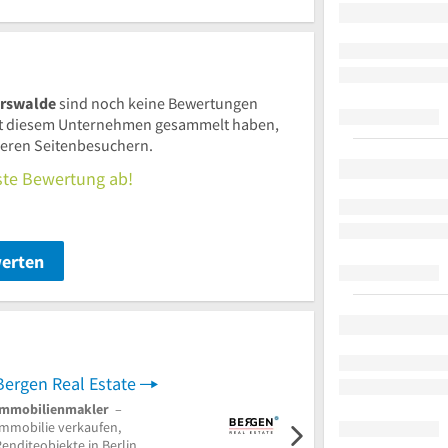
erswalde
sind noch keine Bewertungen
t diesem Unternehmen gesammelt haben,
nderen Seitenbesuchern.
rste Bewertung ab!
werten
Bergen Real Estate
Immobilienmakler
–
Immobilienmakler
–
Immobilie verkaufen,
Wohnung mieten, Haus
enditeobjekte in Berlin
verkaufen in Berlin