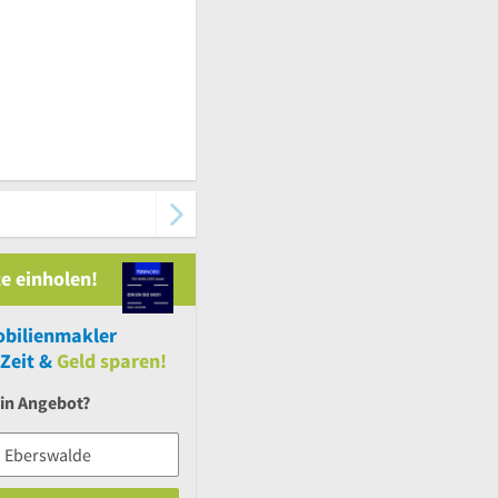
e einholen!
bilienmakler
Zeit &
Geld sparen!
ein Angebot?