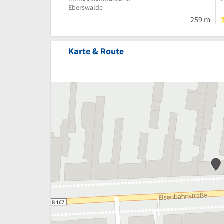
Eberswalde
259 m
Karte & Route