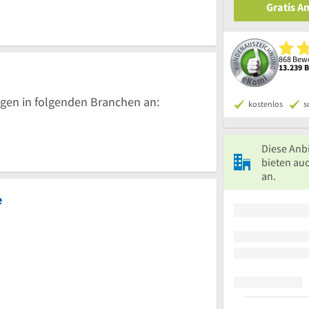
Gratis A
868 Bewe
13.239 
gen in folgenden Branchen an:
kostenlos
s
Diese Anb
bieten au
an.
e