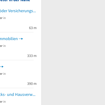
Manfred Schröder Versicherungs- und Immobilienmakler e. Kfm.
er
in
63 m
Immobilien
er
in
333 m
er
in
390 m
Die Grundstücks- und Hausverwaltungs GmbH
er
in