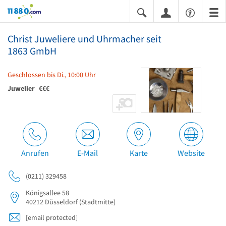
11880.com
Christ Juweliere und Uhrmacher seit
1863 GmbH
Geschlossen bis Di., 10:00 Uhr
Juwelier
€€€
Anrufen
E-Mail
Karte
Website
(0211) 329458
Königsallee 58
40212
Düsseldorf
(Stadtmitte)
[email protected]