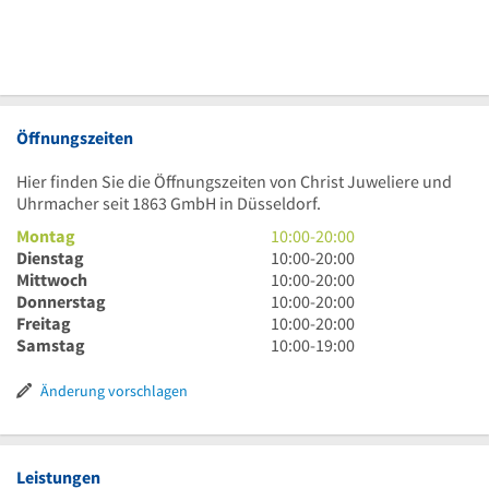
Öffnungszeiten
Hier finden Sie die Öffnungszeiten von Christ Juweliere und
Uhrmacher seit 1863 GmbH in Düsseldorf.
10
Montag
10:00
-
20:00
Uhr
10
Dienstag
10:00
-
20:00
bis
Uhr
10
Mittwoch
10:00
-
20:00
20
bis
Uhr
10
Donnerstag
10:00
-
20:00
Uhr
20
bis
Uhr
10
Freitag
10:00
-
20:00
Uhr
20
bis
Uhr
10
Samstag
10:00
-
19:00
Uhr
20
bis
Uhr
Uhr
20
bis
Änderung vorschlagen
Uhr
19
Uhr
Leistungen