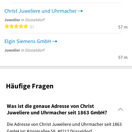
Christ Juweliere und Uhrmacher
Juwelier
in Düsseldorf
5 von 5 Sternen
1
57 m
Elgin Siemens GmbH
Juwelier
in Düsseldorf
57 m
Häufige Fragen
Was ist die genaue Adresse von Christ
Juweliere und Uhrmacher seit 1863 GmbH?
Die Adresse von Christ Juweliere und Uhrmacher seit 1863
GmbH ist: Königsallee 58, 40212 Düsseldorf.