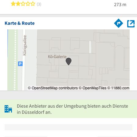
2 von 5 Sternen
3
273 m
Karte & Route
Diese Anbieter aus der Umgebung bieten auch Dienste
in Düsseldorf an.