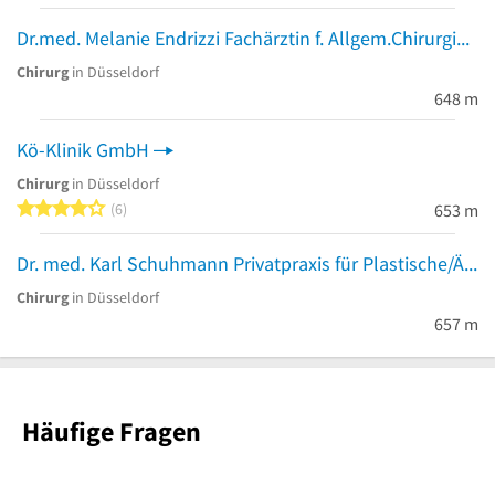
Dr.med. Melanie Endrizzi Fachärztin f. Allgem.Chirurgie
Chirurg
in Düsseldorf
648 m
Kö-Klinik GmbH
Chirurg
in Düsseldorf
4 von 5 Sternen
6
653 m
Dr. med. Karl Schuhmann Privatpraxis für Plastische/Ästhetische Chirurgie & Handchirurgie
Chirurg
in Düsseldorf
657 m
Häufige Fragen