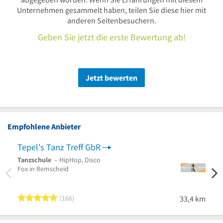
Unternehmen gesammelt haben, teilen Sie diese hier mit
anderen Seitenbesuchern.
Geben Sie jetzt die erste Bewertung ab!
Jetzt bewerten
Empfohlene Anbieter
Tepel's Tanz Treff GbR
Tanzschule
– HipHop, Disco
Fox in Remscheid
5 von 5 Sternen
166
33,4 km