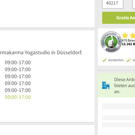
Gratis A
870 Bewe
13.242 
Karmakarma Yogastudio in Düsseldorf.
kostenlos
s
9
09:00
-
17:00
Uhr
9
09:00
-
17:00
bis
Uhr
9
09:00
-
17:00
Diese Anb
17
bis
Uhr
9
09:00
-
17:00
bieten auc
Uhr
17
bis
Uhr
9
09:00
-
17:00
an.
Uhr
17
bis
Uhr
9
09:00
-
17:00
Uhr
17
bis
Uhr
Uhr
17
bis
Uhr
17
Uhr