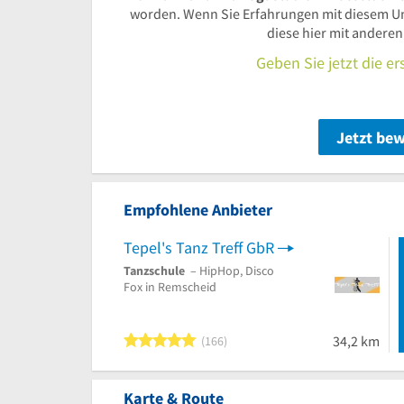
worden. Wenn Sie Erfahrungen mit diesem U
diese hier mit andere
Geben Sie jetzt die e
Jetzt be
Empfohlene Anbieter
Tepel's Tanz Treff GbR
Tanzschule
– HipHop, Disco
Fox in Remscheid
5 von 5 Sternen
34,2 km
166
Karte & Route