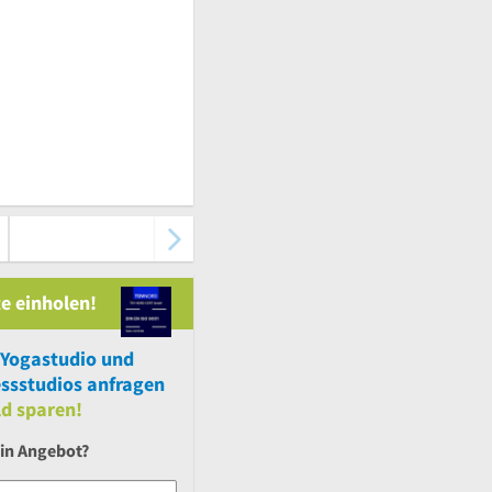
e einholen!
Yogastudio
und
ssstudios anfragen
ld sparen!
ein Angebot?