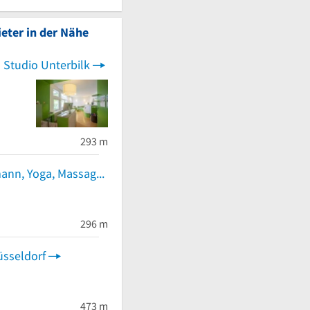
eter in der Nähe
Studio Unterbilk
293 m
Heike Christmann, Yoga, Massage, Energiearbeit
296 m
üsseldorf
473 m