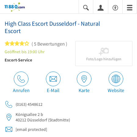
11880.com
High Class Escort Dusseldorf - Natural
Escort
4 von 5 Sternen
5 Bewertungen
Geöffnet bis 19:00 Uhr
Foto/Logo hinzufügen
Escort-Service
Anrufen
E-Mail
Karte
Website
(0163) 4548612
Königsallee 2 b
40212
Düsseldorf
(Stadtmitte)
[email protected]