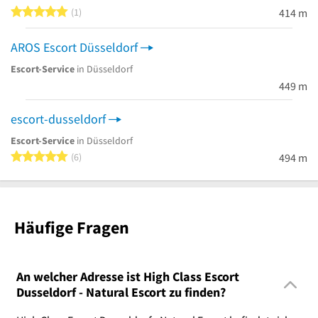
5 von 5 Sternen
1
414 m
AROS Escort Düsseldorf
Escort-Service
in Düsseldorf
449 m
escort-dusseldorf
Escort-Service
in Düsseldorf
5 von 5 Sternen
6
494 m
Häufige Fragen
An welcher Adresse ist High Class Escort
Dusseldorf - Natural Escort zu finden?