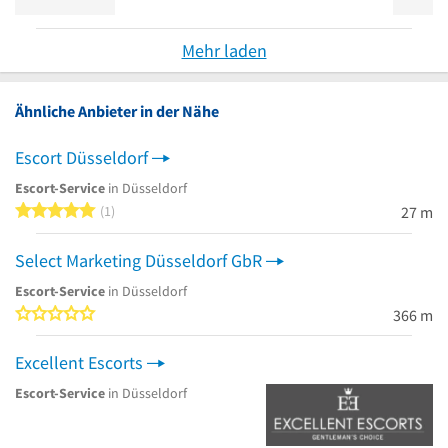
Mehr laden
Ähnliche Anbieter in der Nähe
Escort Düsseldorf
Escort-Service
in Düsseldorf
5 von 5 Sternen
1
27 m
Select Marketing Düsseldorf GbR
Escort-Service
in Düsseldorf
0 von 5 Sternen
366 m
Excellent Escorts
Escort-Service
in Düsseldorf