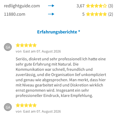
redlightguide.com
3,67
(3)
4 von
11880.com
5
(2)
5 von
Erfahrungsberichte
*
5 von 5 Sternen
GA
von
Gast
am 07. August 2026
Seriös, diskret und sehr professionell Ich hatte eine
sehr gute Erfahrung mit Natural. Die
Kommunikation war schnell, freundlich und
zuverlässig, und die Organisation lief unkompliziert
und genau wie abgesprochen. Man merkt, dass hier
mit Niveau gearbeitet wird und Diskretion wirklich
ernst genommen wird. Insgesamt ein sehr
professioneller Eindruck, klare Empfehlung.
5 von 5 Sternen
GA
von
Gast
am 07. August 2026