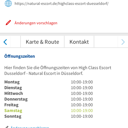
https://natural-escort.de/highclass-escort-duesseldorf/
Änderungen vorschlagen
tungen
Karte & Route
Kontakt
Öffnungszeiten
Hier finden Sie die Öffnungszeiten von High Class Escort
Dusseldorf - Natural Escort in Düsseldorf.
10
Montag
10:00
-
19:00
Uhr
10
Dienstag
10:00
-
19:00
bis
Uhr
10
Mittwoch
10:00
-
19:00
19
bis
Uhr
10
Donnerstag
10:00
-
19:00
Uhr
19
bis
Uhr
10
Freitag
10:00
-
19:00
Uhr
19
bis
Uhr
10
Samstag
10:00
-
19:00
Uhr
19
bis
Uhr
10
Sonntag
10:00
-
19:00
Uhr
19
bis
Uhr
Uhr
19
bis
Änderung vorschlagen