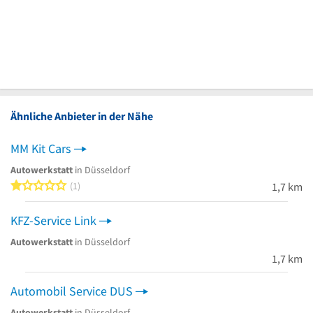
Ähnliche Anbieter in der Nähe
MM Kit Cars
Autowerkstatt
in Düsseldorf
1 von 5 Sternen
1
1,7 km
KFZ-Service Link
Autowerkstatt
in Düsseldorf
1,7 km
Automobil Service DUS
Autowerkstatt
in Düsseldorf