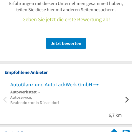
Erfahrungen mit diesem Unternehmen gesammelt haben,
teilen Sie diese hier mit anderen Seitenbesuchern.
Geben Sie jetzt die erste Bewertung ab!
Jetzt bewerten
Empfohlene Anbieter
AutoGlanz und AutoLackWerk GmbH
Sch
Autowerkstatt
–
Autow
Autoservice,
Werks
Beulendoktor in Düsseldorf
PKWs 
6,7 km