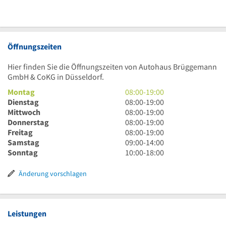
Öffnungszeiten
Hier finden Sie die Öffnungszeiten von Autohaus Brüggemann
GmbH & CoKG in Düsseldorf.
8
Montag
08:00
-
19:00
Uhr
8
Dienstag
08:00
-
19:00
bis
Uhr
8
Mittwoch
08:00
-
19:00
19
bis
Uhr
8
Donnerstag
08:00
-
19:00
Uhr
19
bis
Uhr
8
Freitag
08:00
-
19:00
Uhr
19
bis
Uhr
9
Samstag
09:00
-
14:00
Uhr
19
bis
Uhr
10
Sonntag
10:00
-
18:00
Uhr
19
bis
Uhr
Uhr
14
bis
Änderung vorschlagen
Uhr
18
Uhr
Leistungen