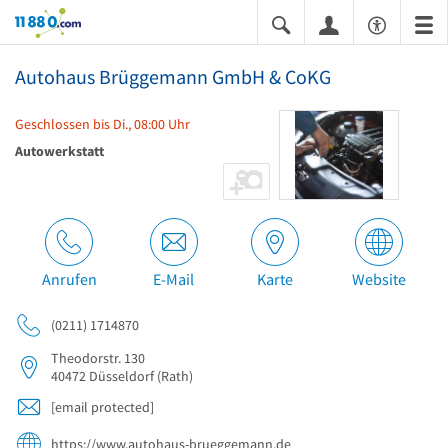
11880.com
Autohaus Brüggemann GmbH & CoKG
Geschlossen bis Di., 08:00 Uhr
Autowerkstatt
Anrufen
E-Mail
Karte
Website
(0211) 1714870
Theodorstr. 130
40472
Düsseldorf
(Rath)
[email protected]
https://www.autohaus-brueggemann.de