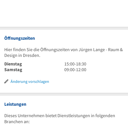
Öffnungszeiten
Hier finden Sie die Öffnungszeiten von Jürgen Lange - Raum &
Design in Dresden.
15
Dienstag
15:00
-
18:30
Uhr
9
Samstag
09:00
-
12:00
bis
Uhr
18
bis
Änderung vorschlagen
Uhr
12
30
Uhr
Leistungen
Dieses Unternehmen bietet Dienstleistungen in folgenden
Branchen an: