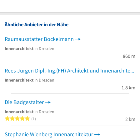
Ähnliche Anbieter in der Nähe
Raumausstatter Bockelmann
Innenarchitekt
in Dresden
860 m
Rees Jürgen Dipl.-Ing.(FH) Architekt und Innenarchitekt
Innenarchitekt
in Dresden
1,8 km
Die Badgestalter
Innenarchitekt
in Dresden
5 von 5 Sternen
1
2 km
Stephanie Wienberg Innenarchitektur