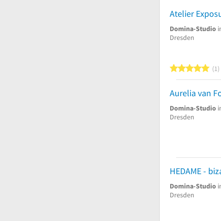
Atelier Expos
Domina-Studio
i
Dresden
5
1
Domina-Studio
i
Dresden
HEDAME - biza
Domina-Studio
i
Dresden