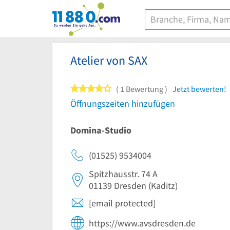
11880.com
Atelier von SAX
4 von 5 Sternen
1 Bewertung
Jetzt bewerten!
Öffnungszeiten hinzufügen
Domina-Studio
(01525) 9534004
Spitzhausstr. 74 A
01139
Dresden
(Kaditz)
[email protected]
https://www.avsdresden.de