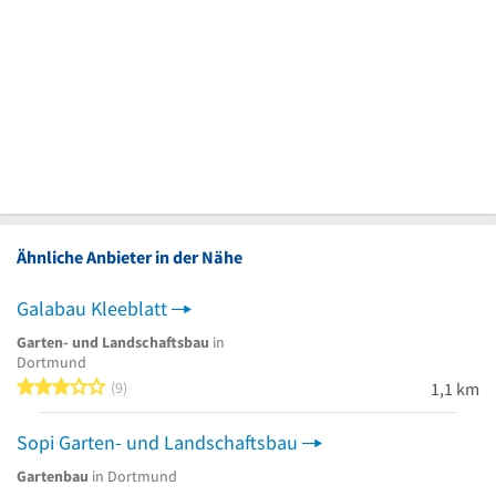
Ähnliche Anbieter in der Nähe
Galabau Kleeblatt
Garten- und Landschaftsbau
in
Dortmund
3 von 5 Sternen
9
1,1 km
Sopi Garten- und Landschaftsbau
Gartenbau
in Dortmund