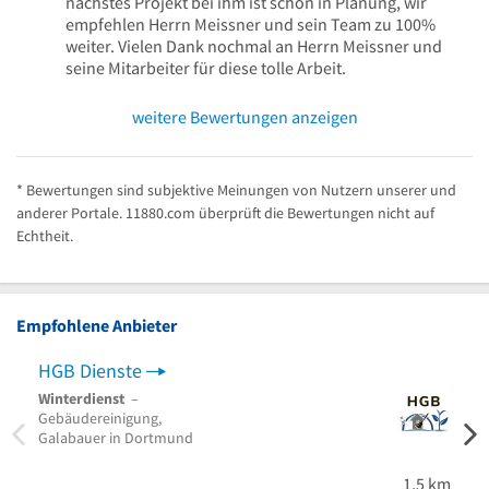
nächstes Projekt bei ihm ist schon in Planung, wir
empfehlen Herrn Meissner und sein Team zu 100%
weiter. Vielen Dank nochmal an Herrn Meissner und
seine Mitarbeiter für diese tolle Arbeit.
weitere Bewertungen anzeigen
* Bewertungen sind subjektive Meinungen von Nutzern unserer und
anderer Portale. 11880.com überprüft die Bewertungen nicht auf
Echtheit.
Empfohlene Anbieter
HGB Dienste
IJT 
Winterdienst
–
Gart
Gebäudereinigung,
Zaunb
Galabauer in Dortmund
1,5 km