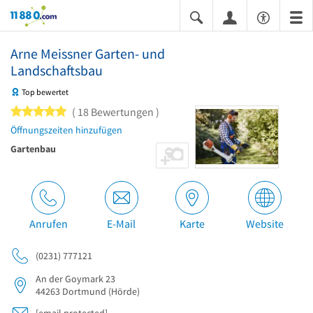
11880.com
Arne Meissner Garten- und
Landschaftsbau
Top bewertet
5 von 5 Sternen
18 Bewertungen
Öffnungszeiten hinzufügen
Gartenbau
Anrufen
E-Mail
Karte
Website
(0231) 777121
An der Goymark 23
44263
Dortmund
(Hörde)
[email protected]