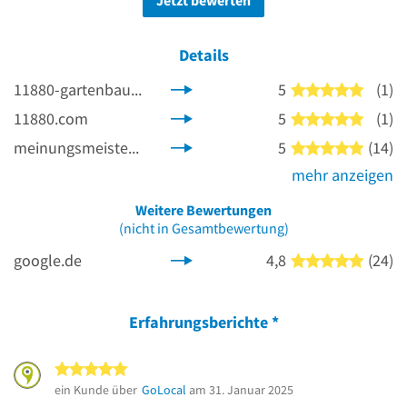
Details
11880-gartenbau.com
5
(1)
5 von 5
11880.com
5
(1)
5 von 5
meinungsmeister.de
5
(14)
5 von 5
mehr anzeigen
Weitere Bewertungen
(nicht in Gesamtbewertung)
google.de
4,8
(24)
5 von 5
Erfahrungsberichte
*
5 von 5 Sternen
ein Kunde über
GoLocal
am 31. Januar 2025