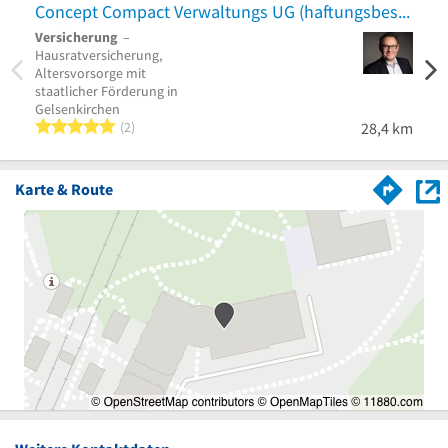
Concept Compact Verwaltungs UG (haftungsbeschränkt)
Versicherung
–
Hausratversicherung,
Altersvorsorge mit
staatlicher Förderung in
Gelsenkirchen
5 von 5 Sternen
2
28,4 km
Karte & Route