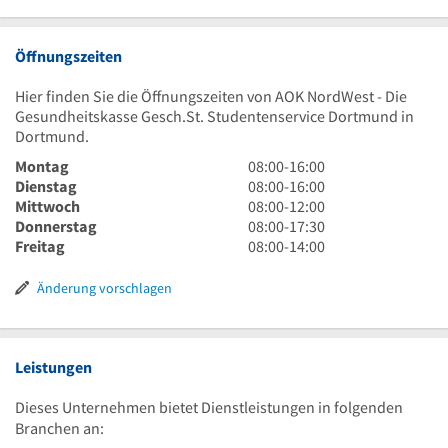
Öffnungszeiten
Hier finden Sie die Öffnungszeiten von AOK NordWest - Die
Gesundheitskasse Gesch.St. Studentenservice Dortmund in
Dortmund.
8
Montag
08:00
-
16:00
Uhr
8
Dienstag
08:00
-
16:00
bis
Uhr
8
Mittwoch
08:00
-
12:00
16
bis
Uhr
8
Donnerstag
08:00
-
17:30
Uhr
16
bis
Uhr
8
Freitag
08:00
-
14:00
Uhr
12
bis
Uhr
Uhr
17
bis
Änderung vorschlagen
Uhr
14
30
Uhr
Leistungen
Dieses Unternehmen bietet Dienstleistungen in folgenden
Branchen an: