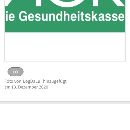
LO
LO
Bild
Foto von
LogDaLu,
hinzugefügt
melden
eingestellt von
LogDaLu
am 13. Dezember
am 13. Dezember 2020
Logo AOK NordWest - Die Gesundheitskasse
2020