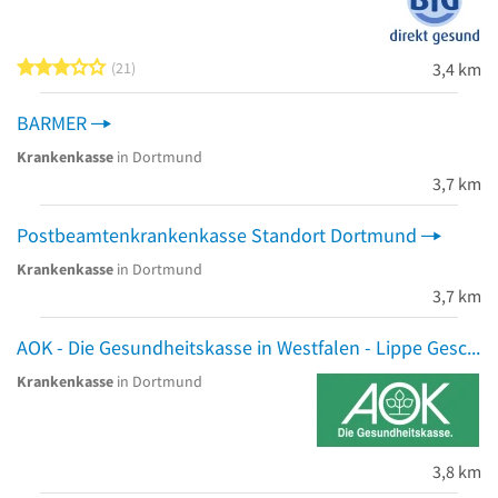
3 von 5 Sternen
21
3,4 km
BARMER
Krankenkasse
in Dortmund
3,7 km
Postbeamtenkrankenkasse Standort Dortmund
Krankenkasse
in Dortmund
3,7 km
AOK - Die Gesundheitskasse in Westfalen - Lippe Gesch.St. Dortmund
Krankenkasse
in Dortmund
3,8 km