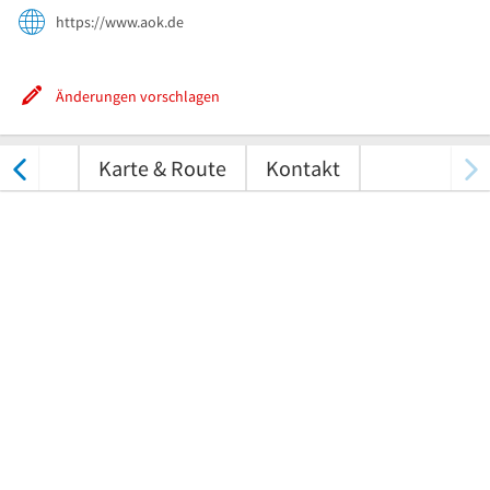
https://www.aok.de
Änderungen vorschlagen
tungen
Karte & Route
Kontakt