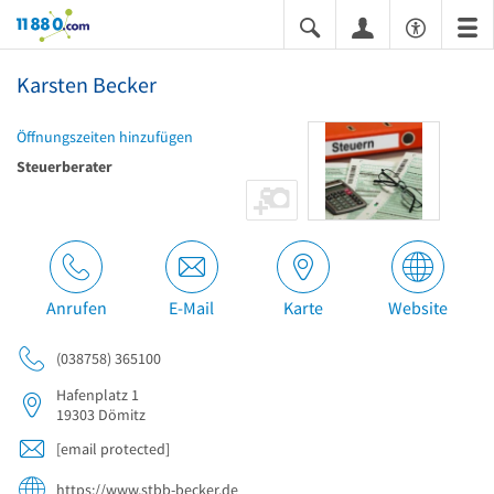
11880.com
Karsten Becker
Öffnungszeiten hinzufügen
Steuerberater
Anrufen
E-Mail
Karte
Website
(038758) 365100
Hafenplatz 1
19303
Dömitz
[email protected]
https://www.stbb-becker.de