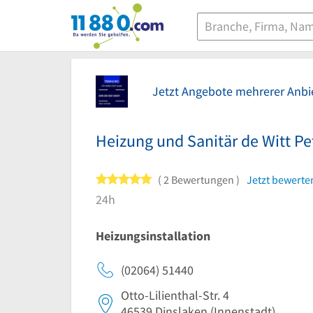
11880.com
Jetzt Angebote mehrerer Anbie
Heizung und Sanitär de Witt Pe
5 von 5 Sternen
2 Bewertungen
Jetzt bewerte
24h
Heizungsinstallation
(02064) 51440
Otto-Lilienthal-Str. 4
46539
Dinslaken
(Innenstadt)