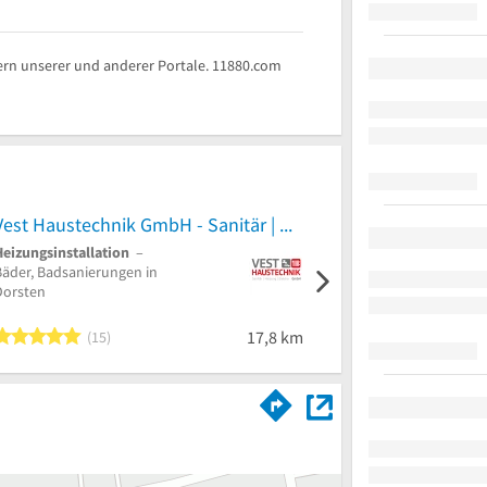
rn unserer und anderer Portale. 11880.com
Vest Haustechnik GmbH - Sanitär | Heizung | Elektro
Heizungsinstallation
–
Heizungs-Kundendienst
–
Bäder, Badsanierungen in
Erdwärmeanlagen,
Dorsten
Heizungsbau in Duisburg
5 von 5 Sternen
17,8 km
15