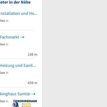
eter in der Nähe
Peter de Witt Installation und Heizungsbau
tion
in
 Fachmarkt
tion
in
188 m
Sven Lahne - Heizung und Sanitär
tion
in
458 m
inghaus Sanitär
tion
in