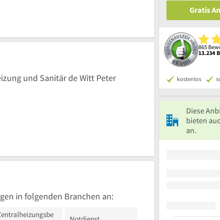
Gratis A
865 Bewe
13.234 
eizung und Sanitär de Witt Peter
kostenlos
s
Diese Anb
bieten auc
an.
gen in folgenden Branchen an:
Zentralheizungsbe
Notdienst