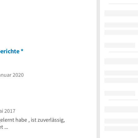
nen
erichte
*
anuar 2020
ai 2017
lernt habe , ist zuverlässig,
 ...