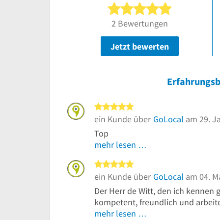
5 von 5 Ster
2 Bewertungen
Jetzt bewerten
Erfahrungsb
5 von 5 Sternen
ein Kunde über
GoLocal
am 29. J
Top
mehr lesen …
5 von 5 Sternen
ein Kunde über
GoLocal
am 04. M
Der Herr de Witt, den ich kennen ge
kompetent, freundlich und arbeitet
mehr lesen …