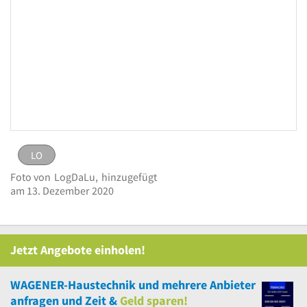
LO
LO
Bild
Foto von
LogDaLu,
hinzugefügt
melden
eingestellt von
LogDaLu
am 13. Dezember
am 13. Dezember 2020
Logo Wagener Haustechnik
2020
Jetzt Angebote einholen!
WAGENER-Haustechnik
und
mehrere
Anbieter
anfragen und Zeit &
Geld sparen!