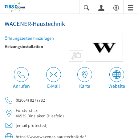
11880.com
WAGENER-Haustechnik
Öffnungszeiten hinzufügen
Heizungsinstallation
Anrufen
E-Mail
Karte
Website
(02064) 8277782
Försterstr. 8
46539
Dinslaken
(Hiesfeld)
[email protected]
https://www.wagener-haustechnik.de/