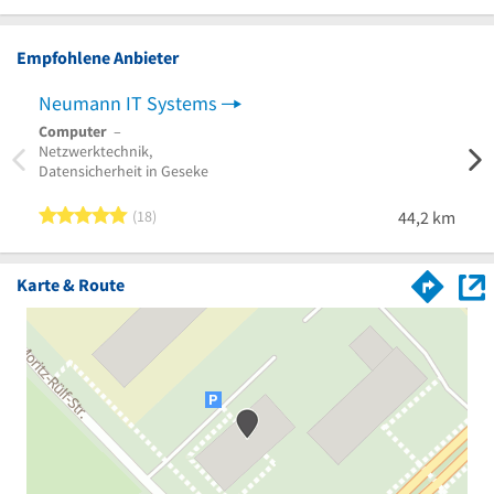
Empfohlene Anbieter
Neumann IT Systems
INKO
Computer
–
Comp
Netzwerktechnik,
Einric
Datensicherheit in Geseke
Diens
5 von 5 Sternen
18
44,2 km
Karte & Route