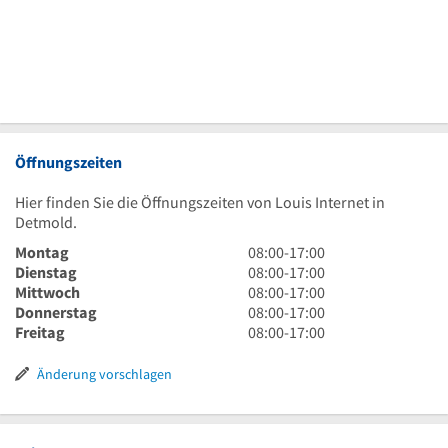
Öffnungszeiten
Hier finden Sie die Öffnungszeiten von Louis Internet in
Detmold.
8
Montag
08:00
-
17:00
Uhr
8
Dienstag
08:00
-
17:00
bis
Uhr
8
Mittwoch
08:00
-
17:00
17
bis
Uhr
8
Donnerstag
08:00
-
17:00
Uhr
17
bis
Uhr
8
Freitag
08:00
-
17:00
Uhr
17
bis
Uhr
Uhr
17
bis
Änderung vorschlagen
Uhr
17
Uhr