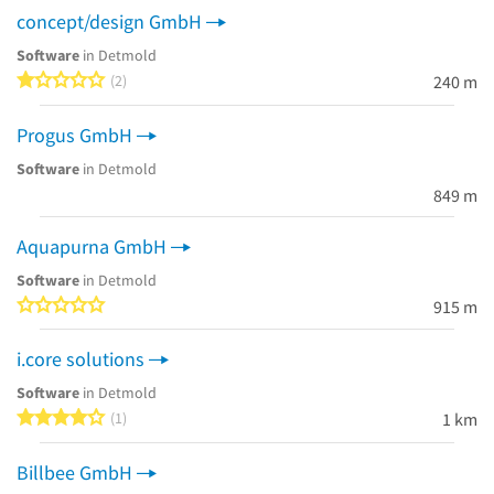
concept/design GmbH
Software
in Detmold
1 von 5 Sternen
2
240 m
Progus GmbH
Software
in Detmold
849 m
Aquapurna GmbH
Software
in Detmold
0 von 5 Sternen
915 m
i.core solutions
Software
in Detmold
4 von 5 Sternen
1
1 km
Billbee GmbH