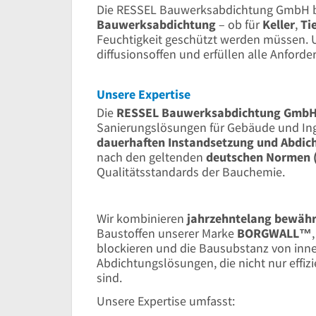
Die RESSEL Bauwerksabdichtung GmbH bi
Bauwerksabdichtung
– ob für
Keller
,
Ti
Feuchtigkeit geschützt werden müssen. 
diffusionsoffen und erfüllen alle Anford
Unsere Expertise
Die
RESSEL Bauwerksabdichtung Gmb
Sanierungslösungen für Gebäude und Ing
dauerhaften Instandsetzung und Abdic
nach den geltenden
deutschen Normen (
Qualitätsstandards der Bauchemie.
Wir kombinieren
jahrzehntelang bewähr
Baustoffen unserer Marke
BORGWALL™
blockieren und die Bausubstanz von inn
Abdichtungslösungen, die nicht nur effiz
sind.
Unsere Expertise umfasst: