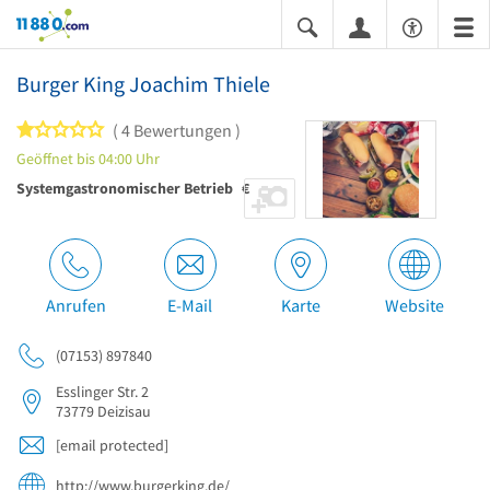
11880.com
Burger King Joachim Thiele
1 von 5 Sternen
4 Bewertungen
Geöffnet bis 04:00 Uhr
Systemgastronomischer Betrieb
€
Anrufen
E-Mail
Karte
Website
(07153) 897840
Esslinger Str. 2
73779
Deizisau
[email protected]
http://www.burgerking.de/