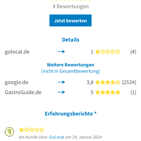
4 Bewertungen
Jetzt bewerten
Details
golocal.de
1
(4)
1 von 5 S
Weitere Bewertungen
(nicht in Gesamtbewertung)
google.de
3,8
(2534)
4 von 5 S
GastroGuide.de
5
(1)
5 von 5 S
Erfahrungsberichte
*
1 von 5 Sternen
ein Kunde über
GoLocal
am 29. Januar 2024