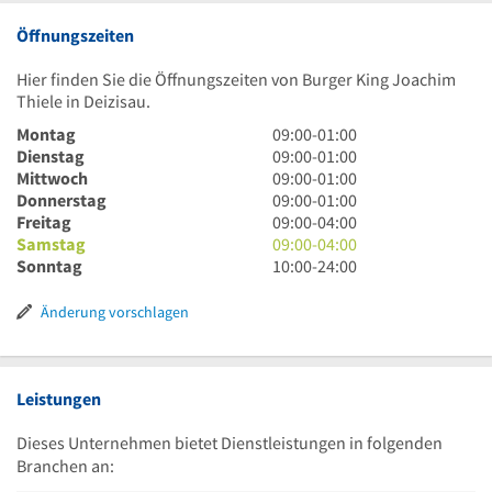
Öffnungszeiten
Hier finden Sie die Öffnungszeiten von Burger King Joachim
Thiele in Deizisau.
9
Montag
09:00
-
01:00
Uhr
9
Dienstag
09:00
-
01:00
bis
Uhr
9
Mittwoch
09:00
-
01:00
1
bis
Uhr
9
Donnerstag
09:00
-
01:00
Uhr
1
bis
Uhr
9
Freitag
09:00
-
04:00
Uhr
1
bis
Uhr
9
Samstag
09:00
-
04:00
Uhr
1
bis
Uhr
10
Sonntag
10:00
-
24:00
Uhr
4
bis
Uhr
Uhr
4
bis
Änderung vorschlagen
Uhr
24
Uhr
Leistungen
Dieses Unternehmen bietet Dienstleistungen in folgenden
Branchen an: