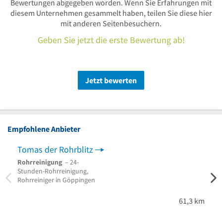
Bewertungen abgegeben worden. Wenn Sie Erfahrungen mit
diesem Unternehmen gesammelt haben, teilen Sie diese hier
mit anderen Seitenbesuchern.
Geben Sie jetzt die erste Bewertung ab!
Jetzt bewerten
Empfohlene Anbieter
Tomas der Rohrblitz
Rohr
Rohrreinigung
– 24-
Rohrr
Stunden-Rohrreinigung,
Stund
Rohrreiniger in Göppingen
Stund
Rohrr
Back
61,3 km