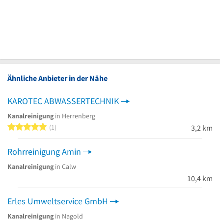
Ähnliche Anbieter in der Nähe
KAROTEC ABWASSERTECHNIK
Kanalreinigung
in Herrenberg
5 von 5 Sternen
1
3,2 km
Rohrreinigung Amin
Kanalreinigung
in Calw
10,4 km
Erles Umweltservice GmbH
Kanalreinigung
in Nagold