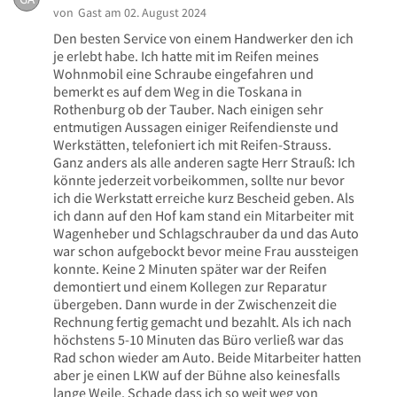
von
Gast
am 02. August 2024
Den besten Service von einem Handwerker den ich
je erlebt habe. Ich hatte mit im Reifen meines
Wohnmobil eine Schraube eingefahren und
bemerkt es auf dem Weg in die Toskana in
Rothenburg ob der Tauber. Nach einigen sehr
entmutigen Aussagen einiger Reifendienste und
Werkstätten, telefoniert ich mit Reifen-Strauss.
Ganz anders als alle anderen sagte Herr Strauß: Ich
könnte jederzeit vorbeikommen, sollte nur bevor
ich die Werkstatt erreiche kurz Bescheid geben. Als
ich dann auf den Hof kam stand ein Mitarbeiter mit
Wagenheber und Schlagschrauber da und das Auto
war schon aufgebockt bevor meine Frau aussteigen
konnte. Keine 2 Minuten später war der Reifen
demontiert und einem Kollegen zur Reparatur
übergeben. Dann wurde in der Zwischenzeit die
Rechnung fertig gemacht und bezahlt. Als ich nach
höchstens 5-10 Minuten das Büro verließ war das
Rad schon wieder am Auto. Beide Mitarbeiter hatten
aber je einen LKW auf der Bühne also keinesfalls
lange Weile. Schade dass ich so weit weg von