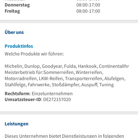
17
bis
Uhr
8
Donnerstag
08:00
-
17:00
Uhr
17
bis
Uhr
8
Freitag
08:00
-
17:00
Uhr
17
bis
Uhr
Uhr
17
bis
Uhr
17
Über uns
Uhr
Produktinfos
Welche Produkte wir führen:
Michelin, Dunlop, Goodyear, Fulda, Hankook, ContinentalIhr
Meisterbetrieb für:Sommerreifen, Winterreifen,
Motorradreifen, LKW-Reifen, Transporterreifen, Alufelgen,
Stahlfelge, Fahrwerke, Stoßdämpfer, Auspuff, Tuning
Rechtsform
: Einzelunternehmen
Umsatzsteuer-ID
: DE272157020
Leistungen
Dieses Unternehmen bietet Dienstleistungen in folgenden