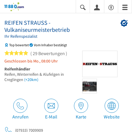
11880.com
REIFEN STRAUSS -
Vulkaniseurmeisterbetrieb
Ihr Reifenspezialist
Top bewertet
Vom Inhaber bestätigt
5 von 5 Sternen
29 Bewertungen
Geschlossen bis Mo., 08:00 Uhr
Reifenhändler
Reifen, Winterreifen & Alufelgen in
Creglingen
(+20km)
Anrufen
E-Mail
Karte
Website
(07933) 7009909