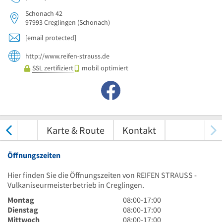
Schonach 42
97993
Creglingen
(Schonach)
[email protected]
http://www.reifen-strauss.de
SSL zertifiziert
mobil optimiert
tungen
Karte & Route
Kontakt
Öffnungszeiten
Hier finden Sie die Öffnungszeiten von REIFEN STRAUSS -
Vulkaniseurmeisterbetrieb in Creglingen.
8
Montag
08:00
-
17:00
Uhr
8
Dienstag
08:00
-
17:00
bis
Uhr
8
Mittwoch
08:00
-
17:00