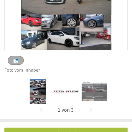
Foto vom
Inhaber
1
von
3