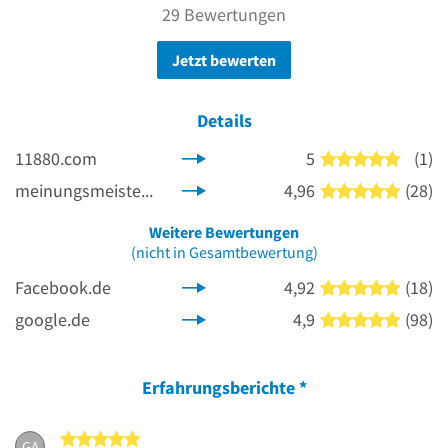
29 Bewertungen
Jetzt bewerten
Details
11880.com
5
(1)
5 von 5
meinungsmeister.de
4,96
(28)
5 von 5
Weitere Bewertungen
(nicht in Gesamtbewertung)
Facebook.de
4,92
(18)
5 von 5
google.de
4,9
(98)
5 von 5
Erfahrungsberichte
*
5 von 5 Sternen
GA