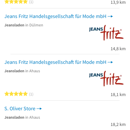
5 von 5 Sternen
1
13,9 km
Jeans Fritz Handelsgesellschaft für Mode mbH
Jeansladen
in Dülmen
14,8 km
Jeans Fritz Handelsgesellschaft für Mode mbH
Jeansladen
in Ahaus
5 von 5 Sternen
1
18,1 km
S. Oliver Store
Jeansladen
in Ahaus
18,2 km