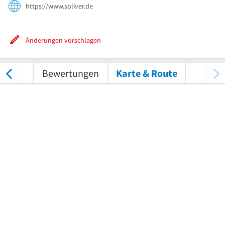
https://www.soliver.de
Änderungen vorschlagen
tungen
Bewertungen
Karte & Route