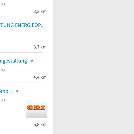
urg
3,2 km
LED BELEUCHTUNG ENERGIEOPTIMIERUNG
3,7 km
gestaltung
urg
4,4 km
 GmbH
urg
6,8 km