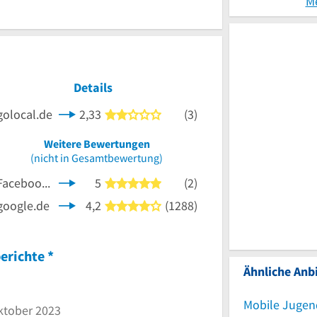
M
Details
golocal.de
2,33
(3)
2 von 5 Sternen
Weitere Bewertungen
nen
(nicht in Gesamtbewertung)
Facebook.de
5
(2)
5 von 5 Sternen
google.de
4,2
(1288)
4 von 5 Sternen
erichte
*
Ähnliche Anbi
Mobile Jugen
ktober 2023