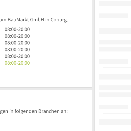
 toom BauMarkt GmbH in Coburg.
8
08:00
-
20:00
Uhr
8
08:00
-
20:00
bis
Uhr
8
08:00
-
20:00
20
bis
Uhr
8
08:00
-
20:00
Uhr
20
bis
Uhr
8
08:00
-
20:00
Uhr
20
bis
Uhr
8
08:00
-
20:00
Uhr
20
bis
Uhr
Uhr
20
bis
Uhr
20
Uhr
gen in folgenden Branchen an: