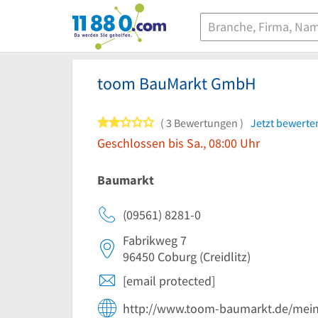
11880.com
toom BauMarkt GmbH
2 von 5 Sternen
3 Bewertungen
Jetzt bewerte
Geschlossen bis Sa., 08:00 Uhr
Baumarkt
(09561) 8281-0
Fabrikweg 7
96450
Coburg
(Creidlitz)
[email protected]
http://www.toom-baumarkt.de/mein