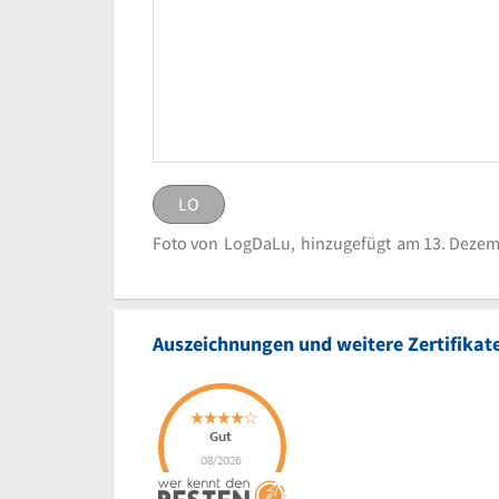
LO
LO
eingestellt von
LogDaLu
Foto von
LogDaLu,
hinzugefügt
am 13. Dezem
Logo toom Bau
Bild melden
Auszeichnungen und weitere Zertifikat