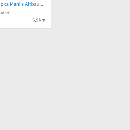
Manfred Konopka Mani's Altbaumarkt
rsdorf
6,9 km