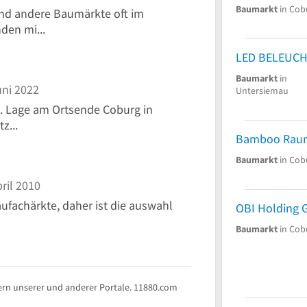
Baumarkt
in Cob
end andere Baumärkte oft im
den mi...
Baumarkt
in
ni 2022
Untersiemau
h. Lage am Ortsende Coburg in
z...
Bamboo Raum
Baumarkt
in Cob
ril 2010
baufachärkte, daher ist die auswahl
OBI Holding
Baumarkt
in Cob
rn unserer und anderer Portale. 11880.com