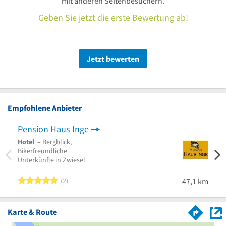
mit anderen Seitenbesuchern.
Geben Sie jetzt die erste Bewertung ab!
Jetzt bewerten
Empfohlene Anbieter
Pension Haus Inge
Hotel
– Bergblick,
Pensi
Bikerfreundliche
Spezia
Unterkünfte in Zwiesel
Bierg
5 von 5 Sternen
2
47,1 km
Karte & Route