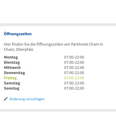
Öffnungszeiten
Hier finden Sie die Öffnungszeiten von Parkhotel Cham in
Cham, Oberpfalz.
7
Montag
07:00
-
22:00
Uhr
7
Dienstag
07:00
-
22:00
bis
Uhr
7
Mittwoch
07:00
-
22:00
22
bis
Uhr
7
Donnerstag
07:00
-
22:00
Uhr
22
bis
Uhr
7
Freitag
07:00
-
22:00
Uhr
22
bis
Uhr
7
Samstag
07:00
-
22:00
Uhr
22
bis
Uhr
7
Sonntag
07:00
-
22:00
Uhr
22
bis
Uhr
Uhr
22
bis
Änderung vorschlagen
Uhr
22
Uhr