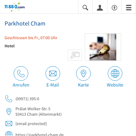
11880.com
Parkhotel Cham
Geschlossen bis Fr., 07:00 Uhr
Hotel
Anrufen
E-Mail
Karte
Website
(09971) 395-0
Prälat-Wolker-Str. 5
93413
Cham
(Altenmarkt)
[email protected]
https://parkhotel-cham.de