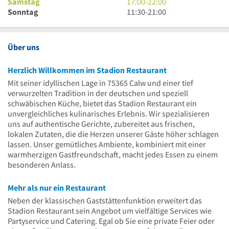
Uhr
23
bis
Uhr
17
Samstag
17:00
-
22:00
Uhr
23
bis
Uhr
11
Sonntag
11:30
-
21:00
Uhr
23
bis
Uhr
Uhr
22
30
Uhr
bis
Über uns
21
Uhr
Herzlich Willkommen im Stadion Restaurant
Mit seiner idyllischen Lage in 75365 Calw und einer tief
verwurzelten Tradition in der deutschen und speziell
schwäbischen Küche, bietet das Stadion Restaurant ein
unvergleichliches kulinarisches Erlebnis. Wir spezialisieren
uns auf authentische Gerichte, zubereitet aus frischen,
lokalen Zutaten, die die Herzen unserer Gäste höher schlagen
lassen. Unser gemütliches Ambiente, kombiniert mit einer
warmherzigen Gastfreundschaft, macht jedes Essen zu einem
besonderen Anlass.
Mehr als nur ein Restaurant
Neben der klassischen Gaststättenfunktion erweitert das
Stadion Restaurant sein Angebot um vielfältige Services wie
Partyservice und Catering. Egal ob Sie eine private Feier oder