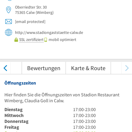
Oberriedter Str. 30
75365
Calw
(Wimberg)
[email protected]
http://www.stadiongaststaette-calw.de
SSL zertifiziert
mobil optimiert
nungen
Bewertungen
Karte & Route
Öffnungszeiten
Hier finden Sie die Öffnungszeiten von Stadion Restaurant
Wimberg, Claudia Goll in Calw.
17
Dienstag
17:00
-
23:00
Uhr
17
Mittwoch
17:00
-
23:00
bis
Uhr
17
Donnerstag
17:00
-
23:00
23
bis
Uhr
17
Freitag
17:00
-
23:00