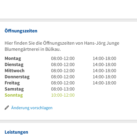
Öffnungszeiten
Hier finden Sie die Öffnungszeiten von Hans-Jörg Junge
Blumengärtnerei in Bülkau.
8
14
Montag
08:00
-
12:00
14:00
-
18:00
Uhr
8
Uhr
14
Dienstag
08:00
-
12:00
14:00
-
18:00
bis
Uhr
8
bis
Uhr
14
Mittwoch
08:00
-
12:00
14:00
-
18:00
12
bis
Uhr
8
18
bis
Uhr
14
Donnerstag
08:00
-
12:00
14:00
-
18:00
Uhr
12
bis
Uhr
8
Uhr
18
bis
Uhr
14
Freitag
08:00
-
12:00
14:00
-
18:00
Uhr
12
bis
Uhr
8
Uhr
18
bis
Uhr
Samstag
08:00
-
13:00
Uhr
12
bis
Uhr
10
Uhr
18
bis
Sonntag
10:00
-
12:00
Uhr
12
bis
Uhr
Uhr
18
Uhr
13
bis
Uhr
Änderung vorschlagen
Uhr
12
Uhr
Leistungen