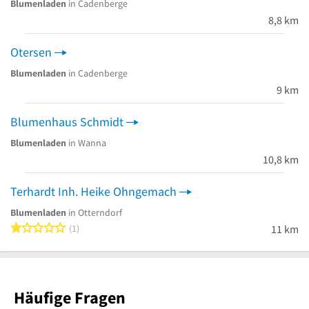
Blumenladen
in Cadenberge
8,8 km
Otersen
Blumenladen
in Cadenberge
9 km
Blumenhaus Schmidt
Blumenladen
in Wanna
10,8 km
Terhardt Inh. Heike Ohngemach
Blumenladen
in Otterndorf
1 von 5 Sternen
1
11 km
Häufige Fragen