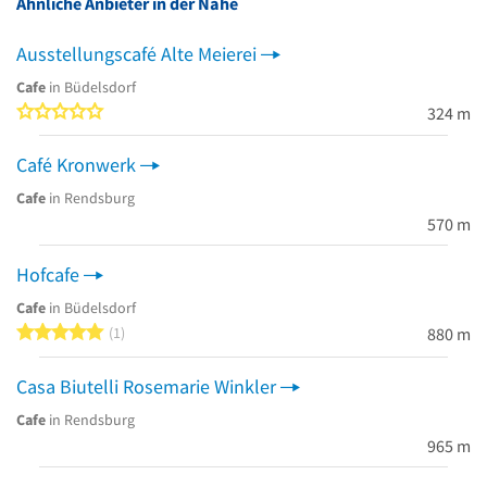
Ähnliche Anbieter in der Nähe
Ausstellungscafé Alte Meierei
Cafe
in Büdelsdorf
0 von 5 Sternen
324 m
Café Kronwerk
Cafe
in Rendsburg
570 m
Hofcafe
Cafe
in Büdelsdorf
5 von 5 Sternen
1
880 m
Casa Biutelli Rosemarie Winkler
Cafe
in Rendsburg
965 m