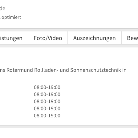
de
 optimiert
istungen
Foto/Video
Auszeichnungen
Bew
Jens Rotermund Rollladen- und Sonnenschutztechnik in
8
08:00
-
19:00
Uhr
8
08:00
-
19:00
bis
Uhr
8
08:00
-
19:00
19
bis
Uhr
8
08:00
-
19:00
Uhr
19
bis
Uhr
8
08:00
-
19:00
Uhr
19
bis
Uhr
Uhr
19
bis
Uhr
19