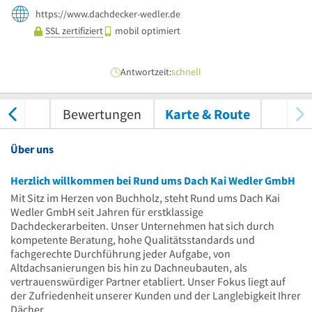
https://www.dachdecker-wedler.de
SSL zertifiziert
mobil optimiert
Antwortzeit:
schnell
nungen
Bewertungen
Karte & Route
Über uns
Herzlich willkommen bei Rund ums Dach Kai Wedler GmbH
Mit Sitz im Herzen von Buchholz, steht Rund ums Dach Kai
Wedler GmbH seit Jahren für erstklassige
Dachdeckerarbeiten. Unser Unternehmen hat sich durch
kompetente Beratung, hohe Qualitätsstandards und
fachgerechte Durchführung jeder Aufgabe, von
Altdachsanierungen bis hin zu Dachneubauten, als
vertrauenswürdiger Partner etabliert. Unser Fokus liegt auf
der Zufriedenheit unserer Kunden und der Langlebigkeit Ihrer
Dächer.