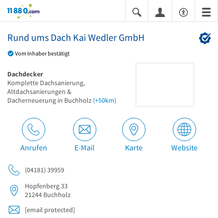
11880.com
Rund ums Dach Kai Wedler GmbH
Vom Inhaber bestätigt
Dachdecker
Komplette Dachsanierung,
Altdachsanierungen &
Dacherneuerung in Buchholz
(+50km)
Anrufen
E-Mail
Karte
Website
(04181) 39959
Hopfenberg 33
21244
Buchholz
[email protected]