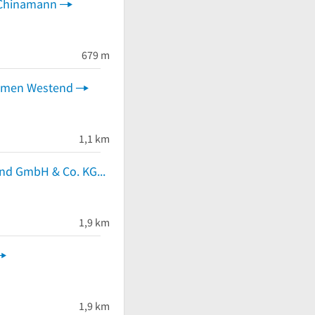
e Chinamann
679 m
emen Westend
1,1 km
MeinMarktstand GmbH & Co. KG
1,9 km
1,9 km