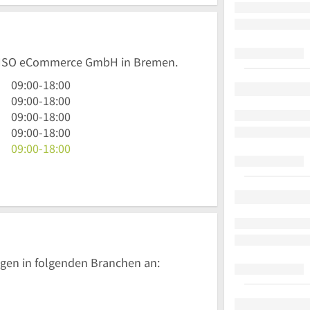
n ENSO eCommerce GmbH in Bremen.
9
09:00
-
18:00
Uhr
9
09:00
-
18:00
bis
Uhr
9
09:00
-
18:00
18
bis
Uhr
9
09:00
-
18:00
Uhr
18
bis
Uhr
9
09:00
-
18:00
Uhr
18
bis
Uhr
Uhr
18
bis
Uhr
18
Uhr
gen in folgenden Branchen an: