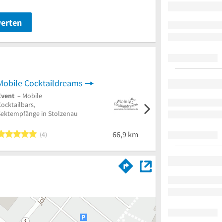
werten
Mobile Cocktaildreams
Event
– Mobile
ocktailbars,
Sektempfänge in Stolzenau
5 von 5 Sternen
66,9 km
4