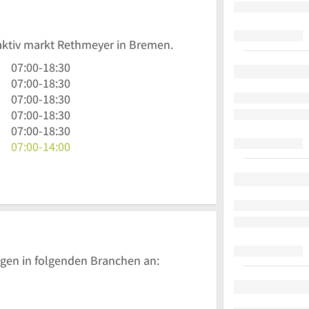
 aktiv markt Rethmeyer in Bremen.
7
07:00
-
18:30
Uhr
7
07:00
-
18:30
bis
Uhr
7
07:00
-
18:30
18
bis
Uhr
7
07:00
-
18:30
Uhr
18
bis
Uhr
7
07:00
-
18:30
30
Uhr
18
bis
Uhr
7
07:00
-
14:00
30
Uhr
18
bis
Uhr
30
Uhr
18
bis
30
Uhr
14
30
Uhr
gen in folgenden Branchen an: