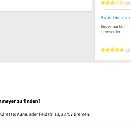
3
4
Supermarkt
in
Lemwerder
5
2
thmeyer zu finden?
 Adresse: Aumunder Feldstr. 13, 28757 Bremen.