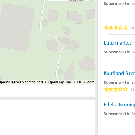
Supermarkt
in B
3
2
Lulu market
Supermarkt
in B
Supermarkt
in B
3
2
Edeka Brünin
Supermarkt
in B