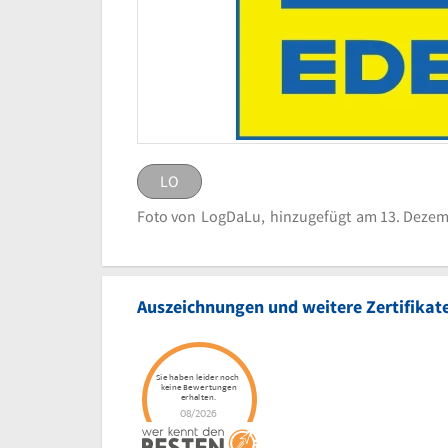
LO
LO
eingestellt von
LogDaLu
Foto von
LogDaLu,
hinzugefügt
am 13. Dezem
Logo E aktiv ma
Bild melden
Auszeichnungen und weitere Zertifikat