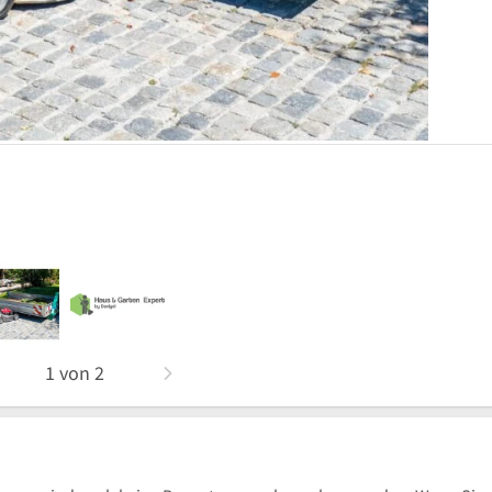
1
von
2