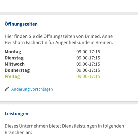
Öffnungszeiten
Hier finden Sie die Öffnungszeiten von Dr.med. Anne
Heilshorn Fachärztin für Augenheilkunde in Bremen.
9
Montag
09:00
-
17:15
Uhr
9
Dienstag
09:00
-
17:15
bis
Uhr
9
Mittwoch
09:00
-
17:15
17
bis
Uhr
9
Donnerstag
09:00
-
17:15
Uhr
17
bis
Uhr
9
Freitag
09:00
-
17:15
15
Uhr
17
bis
Uhr
15
Uhr
17
bis
Änderung vorschlagen
15
Uhr
17
15
Uhr
15
Leistungen
Dieses Unternehmen bietet Dienstleistungen in folgenden
Branchen an: