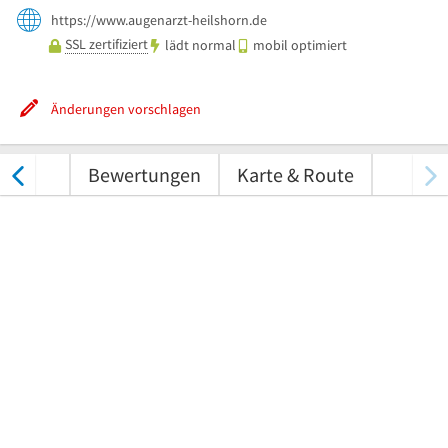
https://www.augenarzt-heilshorn.de
SSL zertifiziert
lädt normal
mobil optimiert
Änderungen vorschlagen
nungen
Bewertungen
Karte & Route