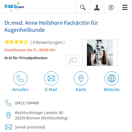
11880.com
Dr.med. Anne Heilshorn Fachärztin für
Augenheilkunde
4 von 5 Sternen
4 Bewertungen
Geschlossen bis Fr., 09:00 Uhr
Arzt für Privatpatienten
Anrufen
E-Mail
Karte
Website
(0421) 584488
Kirchhuchtinger Landstr. 80
28259
Bremen
(Kirchhuchting)
[email protected]