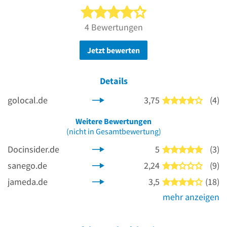
4 von 5 Sternen
4 Bewertungen
Jetzt bewerten
Details
golocal.de
3,75
(4)
4 von 5
Weitere Bewertungen
(nicht in Gesamtbewertung)
Docinsider.de
5
(3)
5 von 5
sanego.de
2,24
(9)
2 von 5
jameda.de
3,5
(18)
4 von 5
mehr anzeigen