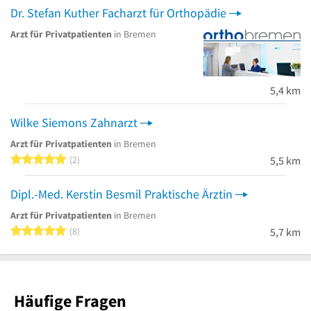
Dr. Stefan Kuther Facharzt für Orthopädie
Arzt für Privatpatienten
in Bremen
5,4 km
Wilke Siemons Zahnarzt
Arzt für Privatpatienten
in Bremen
5 von 5 Sternen
2
5,5 km
Dipl.-Med. Kerstin Besmil Praktische Ärztin
Arzt für Privatpatienten
in Bremen
5 von 5 Sternen
8
5,7 km
Häufige Fragen