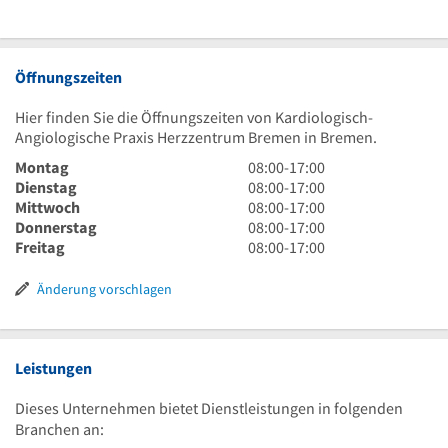
Öffnungszeiten
Hier finden Sie die Öffnungszeiten von Kardiologisch-
Angiologische Praxis Herzzentrum Bremen in Bremen.
8
Montag
08:00
-
17:00
Uhr
8
Dienstag
08:00
-
17:00
bis
Uhr
8
Mittwoch
08:00
-
17:00
17
bis
Uhr
8
Donnerstag
08:00
-
17:00
Uhr
17
bis
Uhr
8
Freitag
08:00
-
17:00
Uhr
17
bis
Uhr
Uhr
17
bis
Änderung vorschlagen
Uhr
17
Uhr
Leistungen
Dieses Unternehmen bietet Dienstleistungen in folgenden
Branchen an: